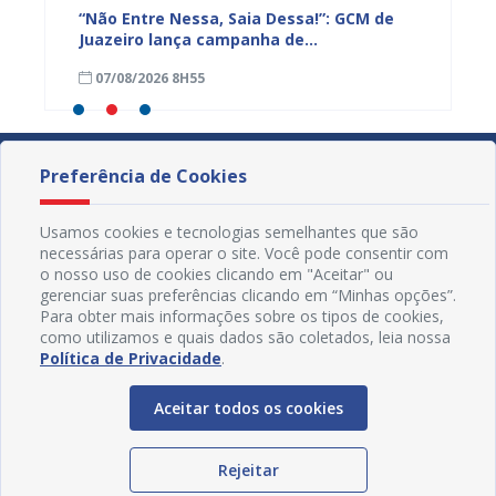
ão de
“Não Entre Nessa, Saia Dessa!”: GCM de
Juazeir
ra, em
Juazeiro lança campanha de
fortal
conscientização e enfrentamento à
humano
07/08/2026 8H55
06/08
violência contra a mulher
Preferência de Cookies
Usamos cookies e tecnologias semelhantes que são
necessárias para operar o site. Você pode consentir com
o nosso uso de cookies clicando em "Aceitar" ou
gerenciar suas preferências clicando em “Minhas opções”.
Para obter mais informações sobre os tipos de cookies,
como utilizamos e quais dados são coletados, leia nossa
Política de Privacidade
.
Aceitar todos os cookies
Redes Sociais
Rejeitar