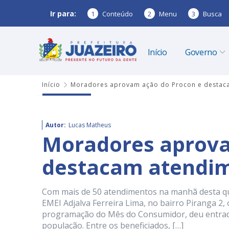
Ir para:
1
Conteúdo
2
Menu
3
Busca
Início
Governo
Início
Moradores aprovam ação do Procon e destaca
Autor:
Lucas Matheus
Moradores aprova
destacam atendim
Com mais de 50 atendimentos na manhã desta qui
EMEI Adjalva Ferreira Lima, no bairro Piranga 2
programação do Mês do Consumidor, deu entrada
população. Entre os beneficiados, […]