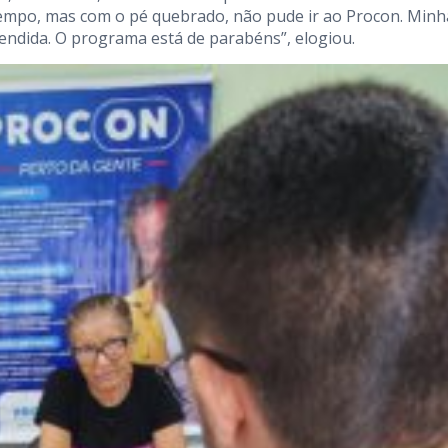
 tempo, mas com o pé quebrado, não pude ir ao Procon. Minh
tendida. O programa está de parabéns”, elogiou.