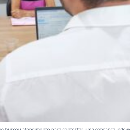
 que buscou atendimento para contestar uma cobrança indevi