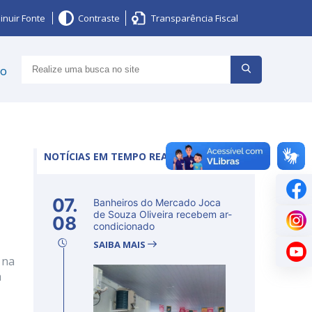
inuir Fonte
Contraste
Transparência Fiscal
ço
NOTÍCIAS EM TEMPO REAL
07.
Banheiros do Mercado Joca
de Souza Oliveira recebem ar-
08
condicionado
SAIBA MAIS
 na
a