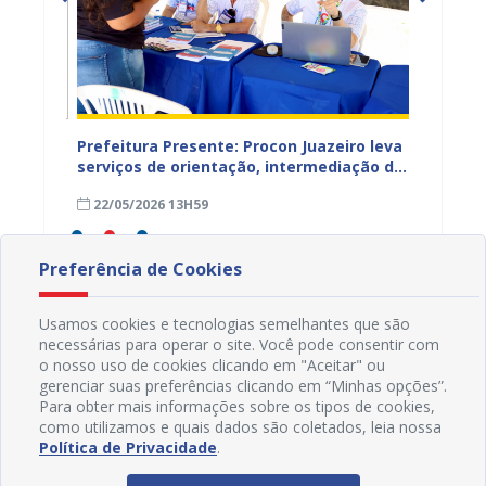
Prefeitura Presente: Procon Juazeiro leva
Procon
ntar
serviços de orientação, intermediação de
Estadu
conflitos e renegociação de dívidas para
TJBA c
22/05/2026 13H59
19/05
a Lagoa do Salitre
Juazei
Preferência de Cookies
Usamos cookies e tecnologias semelhantes que são
necessárias para operar o site. Você pode consentir com
o nosso uso de cookies clicando em "Aceitar" ou
gerenciar suas preferências clicando em “Minhas opções”.
Para obter mais informações sobre os tipos de cookies,
como utilizamos e quais dados são coletados, leia nossa
Política de Privacidade
.