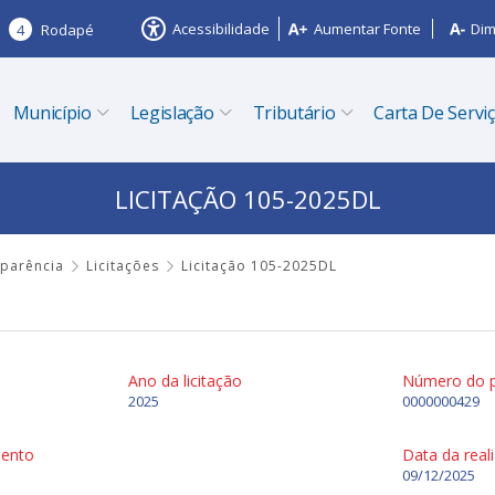
Acessibilidade
Aumentar Fonte
Dim
4
Rodapé
Município
Legislação
Tributário
Carta De Servi
LICITAÇÃO 105-2025DL
sparência
Licitações
Licitação 105-2025DL
Ano da licitação
Número do 
2025
0000000429
mento
Data da real
09/12/2025