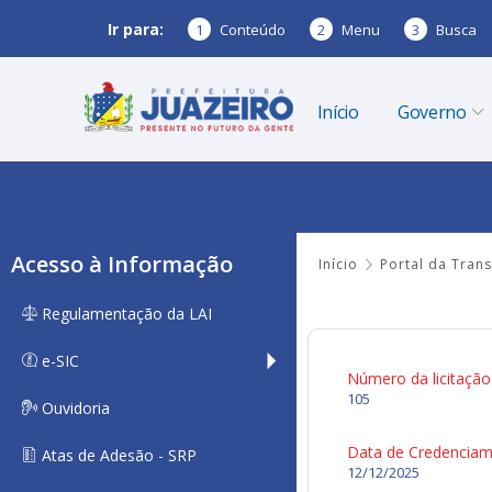
Ir para:
1
Conteúdo
2
Menu
3
Busca
Início
Governo
Acesso à Informação
Início
Portal da Tran
Regulamentação da LAI
e-SIC
Número da licitação
105
Ouvidoria
Data de Credencia
Atas de Adesão - SRP
12/12/2025