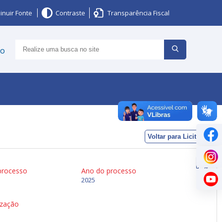
inuir Fonte
Contraste
Transparência Fiscal
ço
Voltar para Licitações
processo
Ano do processo
2025
ização