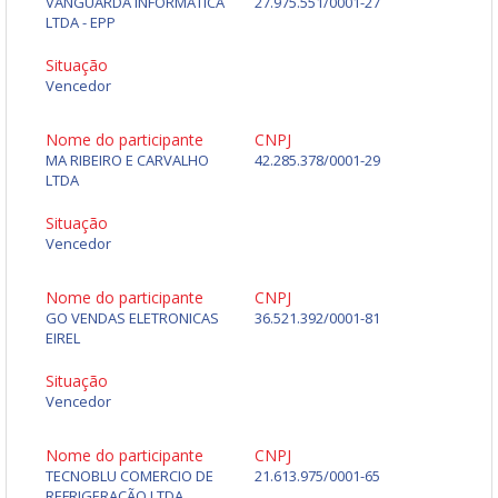
VANGUARDA INFORMATICA
27.975.551/0001-27
LTDA - EPP
Situação
Vencedor
Nome do participante
CNPJ
MA RIBEIRO E CARVALHO
42.285.378/0001-29
LTDA
Situação
Vencedor
Nome do participante
CNPJ
GO VENDAS ELETRONICAS
36.521.392/0001-81
EIREL
Situação
Vencedor
Nome do participante
CNPJ
TECNOBLU COMERCIO DE
21.613.975/0001-65
REFRIGERAÇÃO LTDA