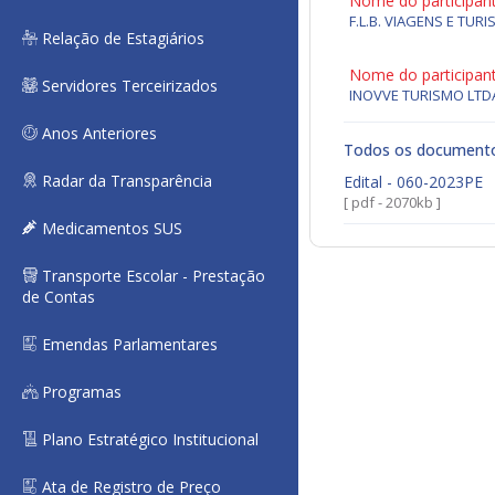
Nome do participan
F.L.B. VIAGENS E TUR
Relação de Estagiários
Nome do participan
Servidores Terceirizados
INOVVE TURISMO LTD
Anos Anteriores
Todos os document
Radar da Transparência
Edital - 060-2023PE
[ pdf - 2070kb ]
Medicamentos SUS
Transporte Escolar - Prestação
de Contas
Emendas Parlamentares
Programas
Plano Estratégico Institucional
Ata de Registro de Preço