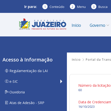
Ir para:
1
Conteúdo
2
Menu
3
Busca
Início
Governo
Acesso à Informação
Início
Portal da Tran
Regulamentação da LAI
e-SIC
Número da licitação
60
Ouvidoria
Data de Credencia
Atas de Adesão - SRP
16/10/2023