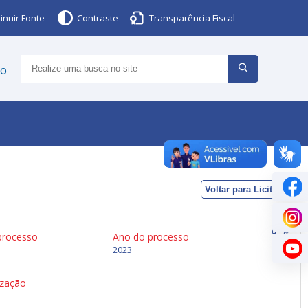
inuir Fonte
Contraste
Transparência Fiscal
ço
Voltar para Licitações
processo
Ano do processo
2023
ização