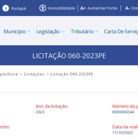
Acessibilidade
Aumentar Fonte
Dim
4
Rodapé
Município
Legislação
Tributário
Carta De Servi
LICITAÇÃO 060-2023PE
sparência
Licitações
Licitação 060-2023PE
Ano da licitação
Número do 
2023
0000000244
mento
Data da real
11/10/2023