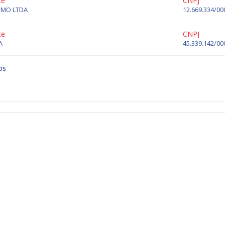
te
CNPJ
ISMO LTDA
12.669.334/00
te
CNPJ
A
45.339.142/00
os