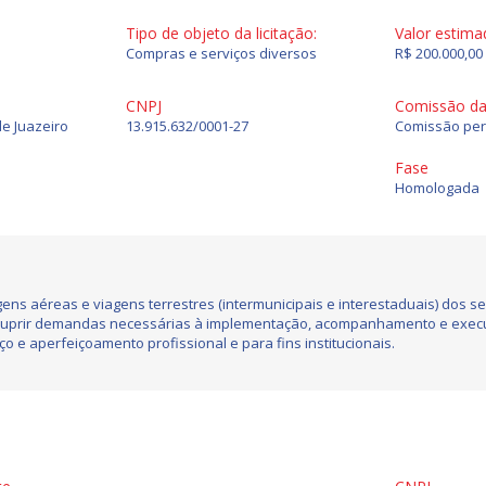
Tipo de objeto da licitação:
Valor estima
Compras e serviços diversos
R$ 200.000,00
CNPJ
Comissão da 
de Juazeiro
13.915.632/0001-27
Comissão per
Fase
Homologada
ns aéreas e viagens terrestres (intermunicipais e interestaduais) dos se
suprir demandas necessárias à implementação, acompanhamento e exec
o e aperfeiçoamento profissional e para fins institucionais.