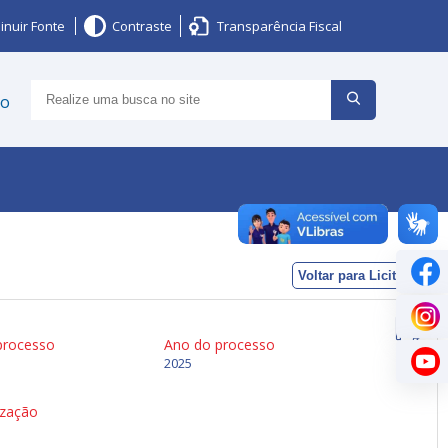
inuir Fonte
Contraste
Transparência Fiscal
ço
Voltar para Licitações
processo
Ano do processo
2025
ização