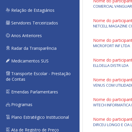
Nome do participan
COMERCIAL VANGUARD
Relação de Estagiários
Nome do participan
Servidores Terceirizados
NETCELL MAGAZINE C
Anos Anteriores
Nome do participan
MICROFORT INF LTDA
Radar da Transparência
Nome do participan
Medicamentos SUS
ELLOELLA DISTR LDA
Transporte Escolar - Prestação
de Contas
Nome do participan
VENUS COM UTILIDADE
Emendas Parlamentares
Nome do participan
Programas
WTECH INFORMATICA 
Plano Estratégico Institucional
Nome do participan
DIRCEU LONGO E CIA 
Ata de Registro de Preço