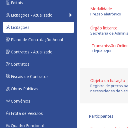
Editais
Modalidade
Pregão eletrônico
Licitações - Atualizado
Licitações
Órgão licitante
Secretaria de Admini
Plano de Contratação Anual
Transmissão Onlin
Clique Aqui
Contratos - Atualizado
Contratos
Fiscais de Contratos
Objeto da licitação
Registro de preços p
Obras Públicas
necessidades da Secr
Convênios
Frota de Veículos
Participantes
Quadro Funcional