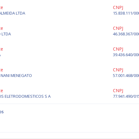
te
CNPJ
ALMEIDA LTDA
15.838.111/00
te
CNPJ
 LTDA
46.368.367/00
te
CNPJ
A
39.436.640/00
te
CNPJ
A NANI MENEGATO
57.001.468/00
te
CNPJ
IS ELETRODOMESTICOS S A
77.941.490/01
os