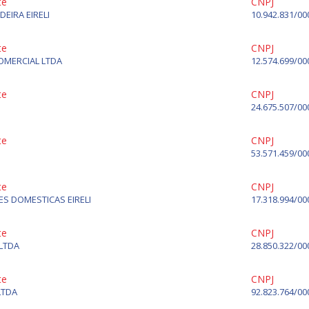
te
CNPJ
EIRA EIRELI
10.942.831/00
te
CNPJ
OMERCIAL LTDA
12.574.699/00
te
CNPJ
24.675.507/00
te
CNPJ
53.571.459/00
te
CNPJ
S DOMESTICAS EIRELI
17.318.994/00
te
CNPJ
LTDA
28.850.322/00
te
CNPJ
LTDA
92.823.764/00