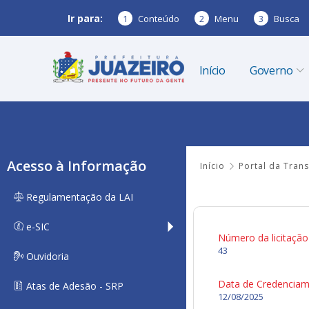
Ir para:
1
Conteúdo
2
Menu
3
Busca
Início
Governo
Acesso à Informação
Início
Portal da Tran
Regulamentação da LAI
e-SIC
Número da licitação
43
Ouvidoria
Data de Credencia
Atas de Adesão - SRP
12/08/2025