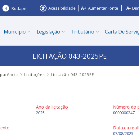
Acessibilidade
Aumentar Fonte
Dim
4
Rodapé
Município
Legislação
Tributário
Carta De Servi
LICITAÇÃO 043-2025PE
sparência
Licitações
Licitação 043-2025PE
Ano da licitação
Número do 
2025
0000000247
mento
Data da real
07/08/2025