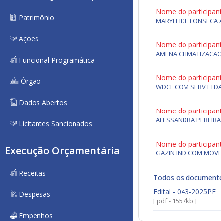
Nome do participan
Patrimônio
MARYLEIDE FONSECA 
Ações
Nome do participan
AMENA CLIMATIZACAO
Funcional Programática
Nome do participan
Órgão
WDCL COM SERV LTD
Dados Abertos
Nome do participan
ALESSANDRA PEREIR
Licitantes Sancionados
Nome do participan
Execução Orçamentária
GAZIN IND COM MOVE
Receitas
Todos os document
Edital - 043-2025PE
Despesas
[ pdf - 1557kb ]
Empenhos