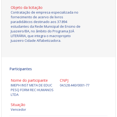
Objeto da licitação
Contratação de empresa especializada no
fornecimento de acervo de livros
paradidáticos destinado aos 37.894
estudantes da Rede Municipal de Ensino de
Juazeiro/BA, no âmbito do Programa JUÁ
LITERÁRIA, que integra o macroprojeto
Juazeiro Cidade Alfabetizadora.
Participantes
Nome do participante
CNPJ
IMEPH INST META DE EDUC
04.528.440/0001-77
PESQ FORM REC HUMANOS
LTDA
Situação
Vencedor