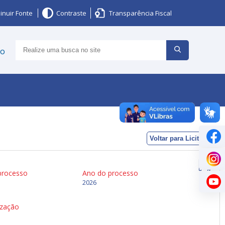
inuir Fonte
Contraste
Transparência Fiscal
ço
Voltar para Licitações
processo
Ano do processo
2026
ização