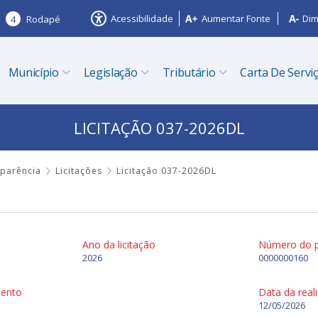
Acessibilidade
Aumentar Fonte
Dim
4
Rodapé
Município
Legislação
Tributário
Carta De Servi
LICITAÇÃO 037-2026DL
sparência
Licitações
Licitação 037-2026DL
Ano da licitação
Número do 
2026
0000000160
mento
Data da real
12/05/2026