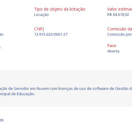
Tipo de objeto da licitação:
Valor estima
Locação
R$ 64.618,92
CNPJ
Comissão da 
ão
13.915.632/0001-27
Comissão per
Fase
e
Aberta
ação de Servidor em Nuvem com licenças de uso de software de Gestão de
icipal de Educação.
os