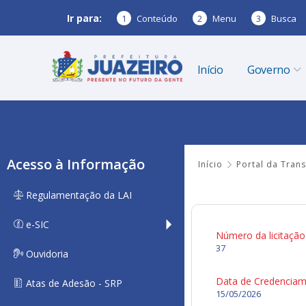
Ir para:
1
Conteúdo
2
Menu
3
Busca
Início
Governo
Acesso à Informação
Início
Portal da Tran
Regulamentação da LAI
e-SIC
Número da licitação
37
Ouvidoria
Data de Credencia
Atas de Adesão - SRP
15/05/2026