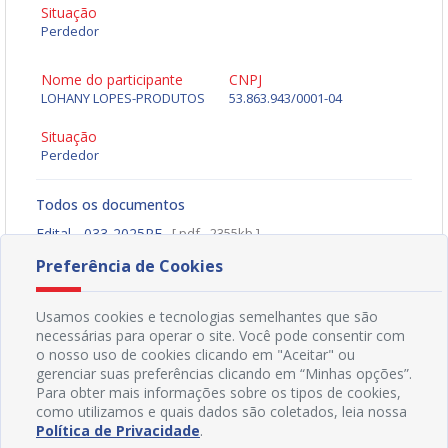
Situação
Perdedor
Nome do participante
CNPJ
LOHANY LOPES-PRODUTOS
53.863.943/0001-04
Situação
Perdedor
Todos os documentos
Edital - 033-2025PE
[ pdf - 2355kb ]
Baixar Arquivo
Preferência de Cookies
Usamos cookies e tecnologias semelhantes que são
necessárias para operar o site. Você pode consentir com
o nosso uso de cookies clicando em "Aceitar" ou
gerenciar suas preferências clicando em “Minhas opções”.
Para obter mais informações sobre os tipos de cookies,
como utilizamos e quais dados são coletados, leia nossa
Política de Privacidade
.