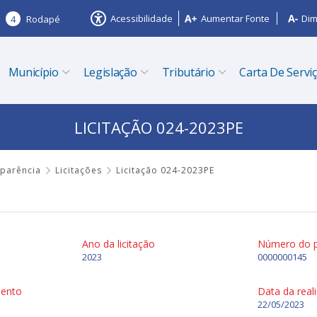
Acessibilidade
Aumentar Fonte
Dim
4
Rodapé
Município
Legislação
Tributário
Carta De Servi
LICITAÇÃO 024-2023PE
sparência
Licitações
Licitação 024-2023PE
Ano da licitação
Número do 
2023
0000000145
mento
Data da real
22/05/2023