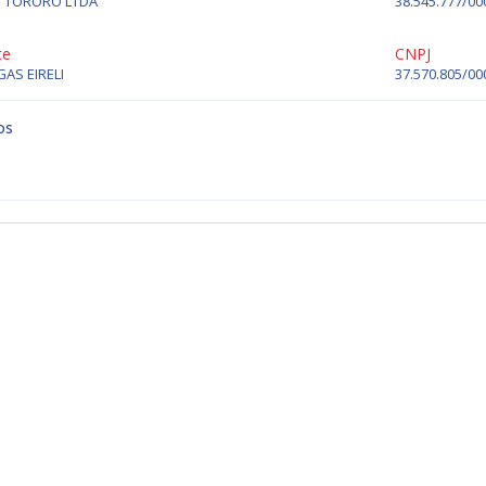
S TORORO LTDA
38.545.777/00
te
CNPJ
AS EIRELI
37.570.805/00
os