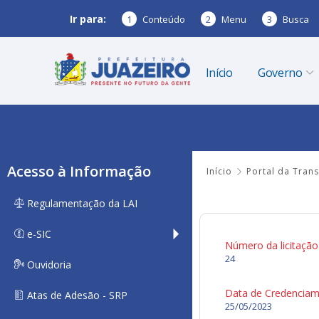
Ir para:
1
Conteúdo
2
Menu
3
Busca
Início
Governo
Acesso à Informação
Início
Portal da Tran
Regulamentação da LAI
e-SIC
Número da licitação
24
Ouvidoria
Data de Credencia
Atas de Adesão - SRP
25/05/2023