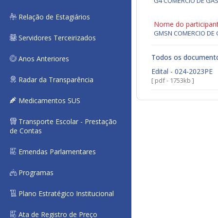
G4 COMERCIO DE GÁ
Relação de Estagiários
Nome do participan
GMSN COMERCIO DE G
Servidores Terceirizados
Todos os document
Anos Anteriores
Edital - 024-2023PE
Radar da Transparência
[ pdf - 1753kb ]
Medicamentos SUS
Transporte Escolar - Prestação
de Contas
Emendas Parlamentares
Programas
Plano Estratégico Institucional
Ata de Registro de Preço