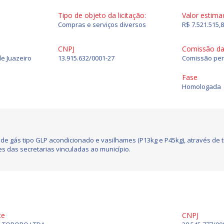
Tipo de objeto da licitação:
Valor estima
Compras e serviços diversos
R$ 7.521.515,
CNPJ
Comissão da 
de Juazeiro
13.915.632/0001-27
Comissão per
Fase
Homologada
 de gás tipo GLP acondicionado e vasilhames (P13kg e P45kg), através de 
s das secretarias vinculadas ao município.
te
CNPJ