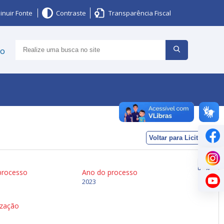
inuir Fonte
Contraste
Transparência Fiscal
ço
Voltar para Licitações
processo
Ano do processo
2023
ização