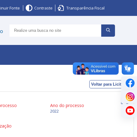
inuir Fonte
Contraste
Transparência Fiscal
ço
Voltar para Licitações
processo
Ano do processo
2022
ização