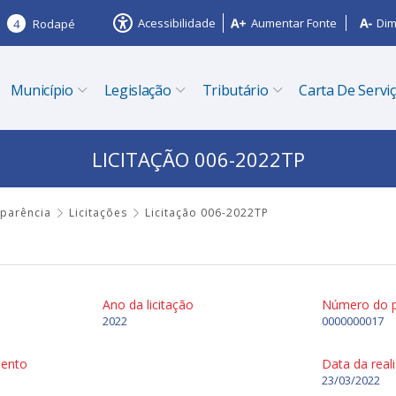
Acessibilidade
Aumentar Fonte
Dim
4
Rodapé
Município
Legislação
Tributário
Carta De Servi
LICITAÇÃO 006-2022TP
sparência
Licitações
Licitação 006-2022TP
Ano da licitação
Número do 
2022
0000000017
mento
Data da real
23/03/2022