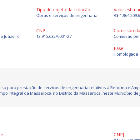
Tipo de objeto da licitação:
Valor estima
Obras e serviços de engenharia
R$ 1.964.209,
CNPJ
Comissão da 
de Juazeiro
13.915.632/0001-27
Comissão per
Fase
Homologada
sa para prestação de serviços de engenharia relativos à Reforma e Ampl
mpo Integral da Massaroca, no Distrito da Massaroca, neste Município de 
te
CNPJ