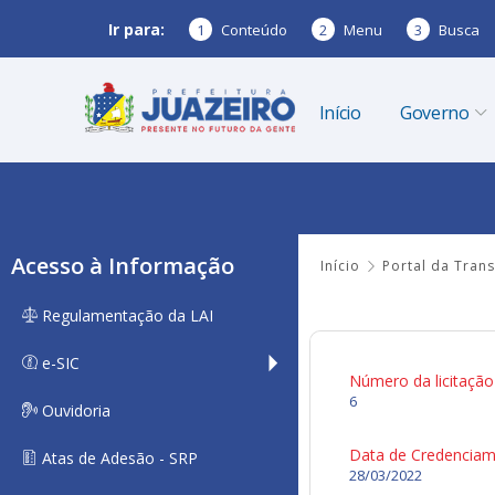
Ir para:
1
Conteúdo
2
Menu
3
Busca
Início
Governo
Acesso à Informação
Início
Portal da Tran
Regulamentação da LAI
e-SIC
Número da licitação
6
Ouvidoria
Data de Credencia
Atas de Adesão - SRP
28/03/2022