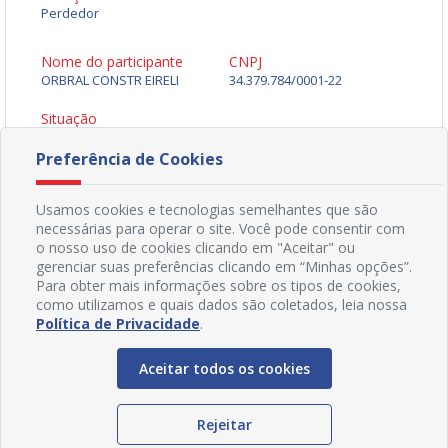
Perdedor
Nome do participante
CNPJ
ORBRAL CONSTR EIRELI
34.379.784/0001-22
Situação
Perdedor
Preferência de Cookies
Todos os documentos
Usamos cookies e tecnologias semelhantes que são
Edital - 005-2025CP
[ pdf - 20886kb ]
necessárias para operar o site. Você pode consentir com
Baixar Arquivo
o nosso uso de cookies clicando em "Aceitar" ou
gerenciar suas preferências clicando em “Minhas opções”.
Para obter mais informações sobre os tipos de cookies,
como utilizamos e quais dados são coletados, leia nossa
Política de Privacidade
.
Aceitar todos os cookies
Rejeitar