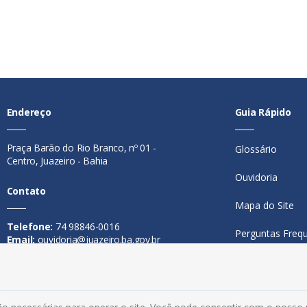
Endereço
Guia Rápido
Praça Barão do Rio Branco, nº 01 -
Glossário
Centro, Juazeiro - Bahia
Ouvidoria
Contato
Mapa do Site
Telefone:
74 98846-0016
Perguntas Freq
Email:
ouvidoria@juazeiro.ba.gov.br
Manual de Nav
Horário De Funcionamento
Política de Priv
Segunda a sexta-feira, das 08h às