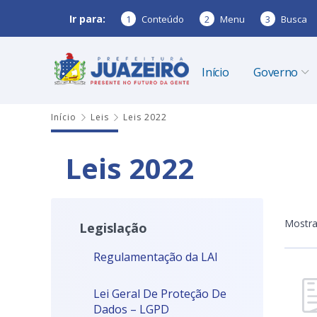
Ir para:
1
Conteúdo
2
Menu
3
Busca
Início
Governo
Início
Leis
Leis 2022
Leis 2022
Mostr
Legislação
Regulamentação da LAI
Lei Geral De Proteção De
Dados – LGPD