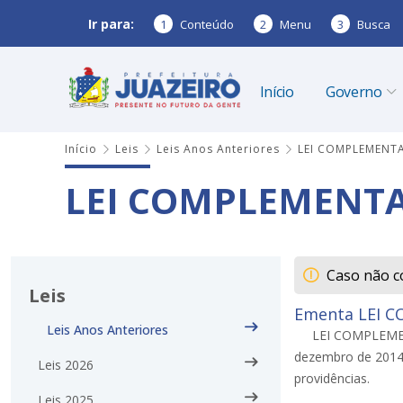
Ir para:
1
Conteúdo
2
Menu
3
Busca
Início
Governo
Início
Leis
Leis Anos Anteriores
LEI COMPLEMENTA
LEI COMPLEMENTAR
Caso não c
Leis
Ementa LEI C
Leis Anos Anteriores
LEI COMPLEMENT
dezembro de 2014,
Leis 2026
providências.
Leis 2025