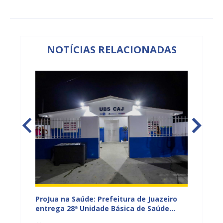
NOTÍCIAS RELACIONADAS
rcam
ProJua na Saúde: Prefeitura de Juazeiro
Juazei
azeiro
entrega 28ª Unidade Básica de Saúde
Baiano 
requalificada e amplia investimentos na
inscri