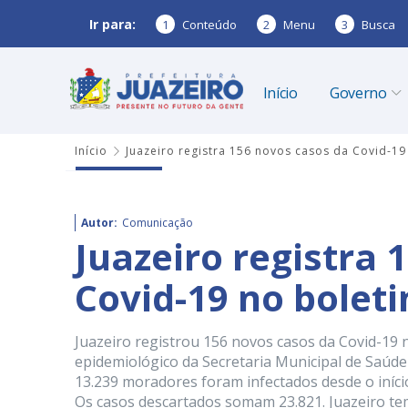
Ir para:
1
Conteúdo
2
Menu
3
Busca
Início
Governo
Início
Juazeiro registra 156 novos casos da Covid-1
Autor:
Comunicação
Juazeiro registra 
Covid-19 no bolet
Juazeiro registrou 156 novos casos da Covid-19 
epidemiológico da Secretaria Municipal de Saúde
13.239 moradores foram infectados desde o iníci
Os casos descartados somam 23.821. Juazeiro te