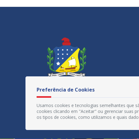
Preferência de Cookies
Usamos cookies e tecnologias semelhantes que sã
cookies clicando em "Aceitar" ou gerenciar suas 
os tipos de cookies, como utilizamos e quais dado