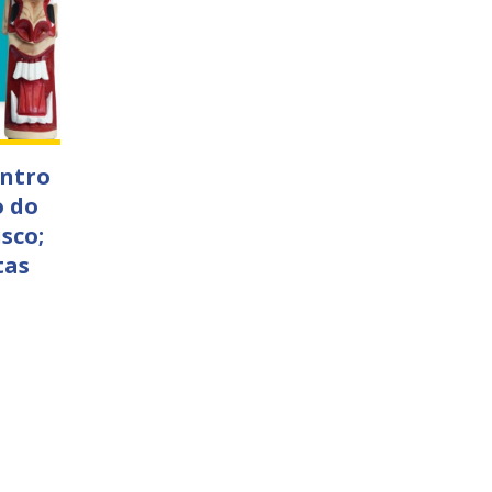
ontro
o do
sco;
tas