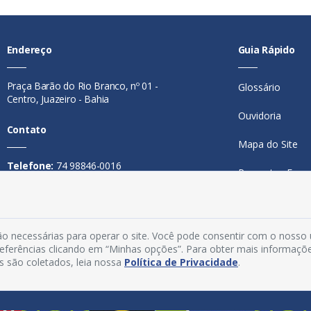
Endereço
Guia Rápido
Praça Barão do Rio Branco, nº 01 -
Glossário
Centro, Juazeiro - Bahia
Ouvidoria
Contato
Mapa do Site
Telefone:
74 98846-0016
Perguntas Freq
Email:
ouvidoria@juazeiro.ba.gov.br
Manual de Nav
Horário De Funcionamento
Política de Priv
o necessárias para operar o site. Você pode consentir com o nosso
Segunda a sexta-feira, das 08h às
preferências clicando em “Minhas opções”. Para obter mais informaçõ
Acesso Interno
14h
s são coletados, leia nossa
Política de Privacidade
.