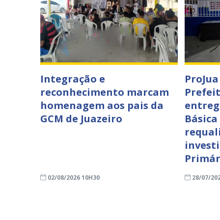
Integração e
ProJua
reconhecimento marcam
Prefei
homenagem aos pais da
entreg
GCM de Juazeiro
Básica
requal
invest
Primár
02/08/2026 10H30
28/07/20