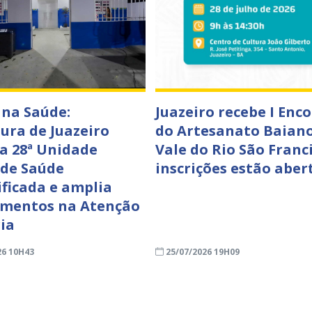
 na Saúde:
Juazeiro recebe I Enc
tura de Juazeiro
do Artesanato Baian
a 28ª Unidade
Vale do Rio São Franci
 de Saúde
inscrições estão aber
ificada e amplia
imentos na Atenção
ia
26 10H43
25/07/2026 19H09