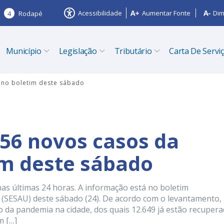
Acessibilidade
Aumentar Fonte
Dim
4
Rodapé
Município
Legislação
Tributário
Carta De Servi
9 no boletim deste sábado
156 novos casos da
im deste sábado
nas últimas 24 horas. A informação está no boletim
 (SESAU) deste sábado (24). De acordo com o levantamento,
o da pandemia na cidade, dos quais 12.649 já estão recupera
m […]