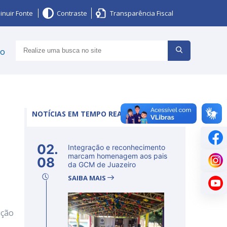
inuir Fonte
Contraste
Transparência Fiscal
ço
NOTÍCIAS EM TEMPO REAL
02.
Integração e reconhecimento
marcam homenagem aos pais
08
da GCM de Juazeiro
SAIBA MAIS
ução