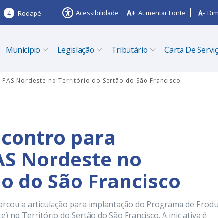
Acessibilidade
Aumentar Fonte
Dim
4
Rodapé
Município
Legislação
Tributário
Carta De Servi
 PAS Nordeste no Território do Sertão do São Francisco
ncontro para
AS Nordeste no
ão do São Francisco
marcou a articulação para implantação do Programa de Prod
no Território do Sertão do São Francisco. A iniciativa é