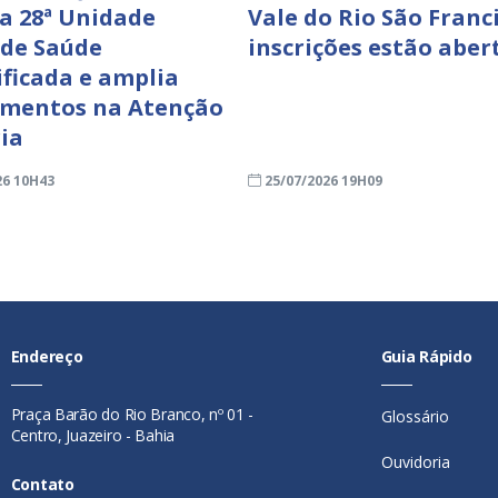
a 28ª Unidade
Vale do Rio São Franci
 de Saúde
inscrições estão aber
ificada e amplia
imentos na Atenção
ia
26 10H43
25/07/2026 19H09
Endereço
Guia Rápido
Praça Barão do Rio Branco, nº 01 -
Glossário
Centro, Juazeiro - Bahia
Ouvidoria
Contato