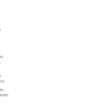
,
ão
,
o
ou.
do
dando