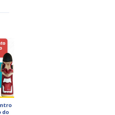
ontro
o do