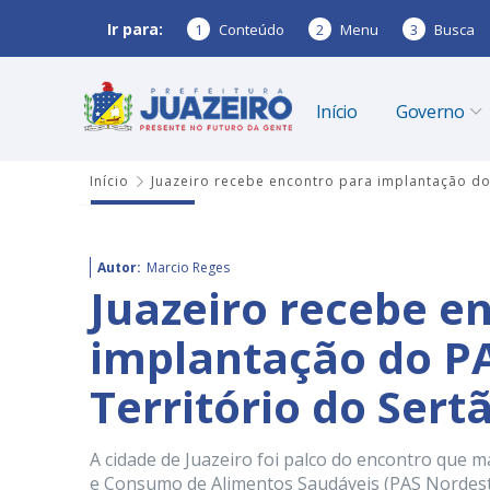
Ir para:
1
Conteúdo
2
Menu
3
Busca
Início
Governo
Início
Juazeiro recebe encontro para implantação do
Autor:
Marcio Reges
Juazeiro recebe e
implantação do P
Território do Sert
A cidade de Juazeiro foi palco do encontro que 
e Consumo de Alimentos Saudáveis (PAS Nordeste) 