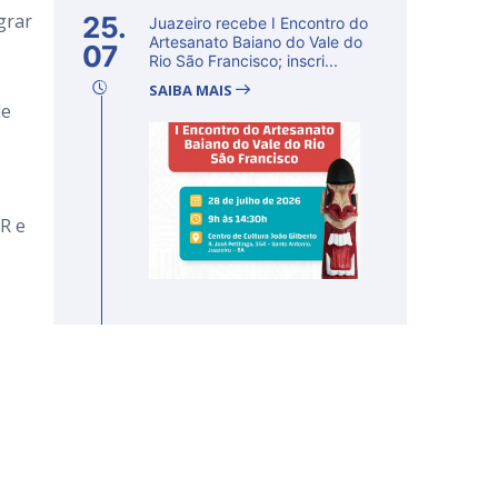
grar
25.
Juazeiro recebe I Encontro do
Artesanato Baiano do Vale do
07
Rio São Francisco; inscri...
SAIBA MAIS
de
R e