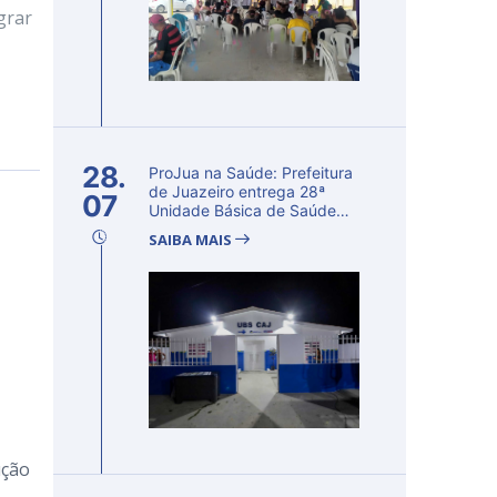
grar
28.
ProJua na Saúde: Prefeitura
de Juazeiro entrega 28ª
07
Unidade Básica de Saúde
requa...
SAIBA MAIS
ução