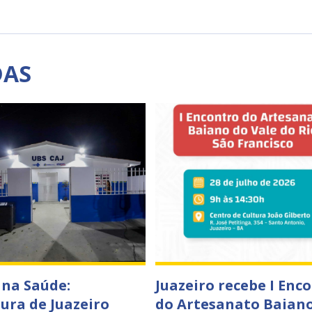
DAS
 na Saúde:
Juazeiro recebe I Enc
tura de Juazeiro
do Artesanato Baian