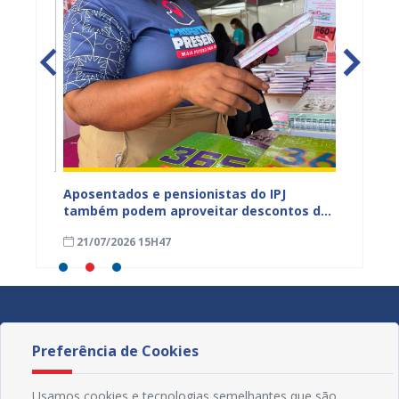
Aposentados e pensionistas do IPJ
IPJ cum
ntar
também podem aproveitar descontos do
pagame
Juá Clube durante o Juá Literária
aposen
21/07/2026 15H47
20/07
Preferência de Cookies
Usamos cookies e tecnologias semelhantes que são