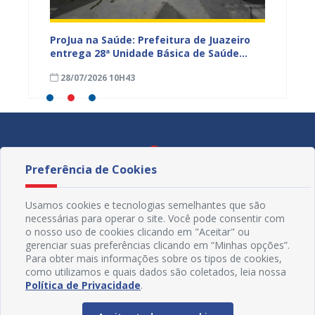
rcam
ProJua na Saúde: Prefeitura de Juazeiro
Juazei
azeiro
entrega 28ª Unidade Básica de Saúde
Baiano 
requalificada e amplia investimentos na
inscri
28/07/2026 10H43
25/07
Atenção Primária
Preferência de Cookies
Usamos cookies e tecnologias semelhantes que são
necessárias para operar o site. Você pode consentir com
o nosso uso de cookies clicando em "Aceitar" ou
gerenciar suas preferências clicando em “Minhas opções”.
Para obter mais informações sobre os tipos de cookies,
como utilizamos e quais dados são coletados, leia nossa
Política de Privacidade
.