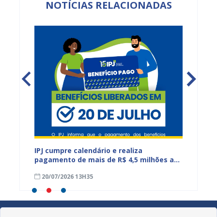
NOTÍCIAS RELACIONADAS
IPJ cumpre calendário e realiza
Reuniõ
tos do
pagamento de mais de R$ 4,5 milhões a
fortal
aposentados e pensionistas municipais
demand
20/07/2026 13H35
17/07
educa