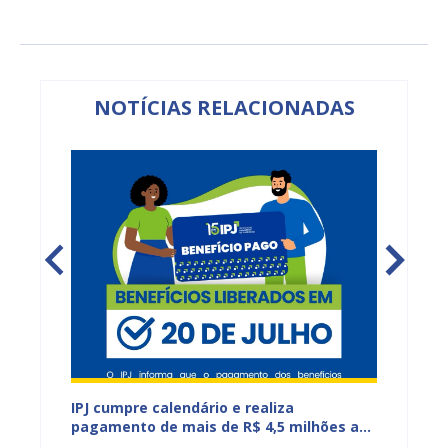
NOTÍCIAS RELACIONADAS
IPJ cumpre calendário e realiza
Reuniõ
tos do
pagamento de mais de R$ 4,5 milhões a
fortal
aposentados e pensionistas municipais
demand