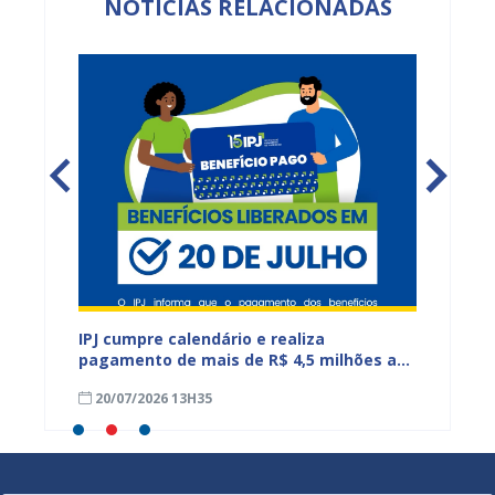
NOTÍCIAS RELACIONADAS
IPJ cumpre calendário e realiza
Reuniõ
tos do
pagamento de mais de R$ 4,5 milhões a
fortal
aposentados e pensionistas municipais
demand
20/07/2026 13H35
17/07
educa