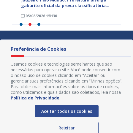
mos
gabarito oficial da prova classificatória
do inte
nesta quarta (05)
neste 
05/08/2026 15H30
03/08
divulg
Preferência de Cookies
Usamos cookies e tecnologias semelhantes que são
necessárias para operar o site. Você pode consentir com
o nosso uso de cookies clicando em "Aceitar" ou
gerenciar suas preferências clicando em “Minhas opções”.
Para obter mais informações sobre os tipos de cookies,
como utilizamos e quais dados são coletados, leia nossa
Política de Privacidade
.
Aceitar todos os cookies
Redes Sociais
Rejeitar