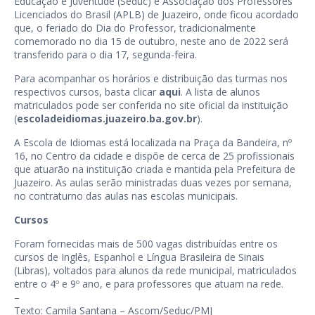
Educação e Juventude (Seduc) e Associação dos Professores
Licenciados do Brasil (APLB) de Juazeiro, onde ficou acordado
que, o feriado do Dia do Professor, tradicionalmente
comemorado no dia 15 de outubro, neste ano de 2022 será
transferido para o dia 17, segunda-feira.
Para acompanhar os horários e distribuição das turmas nos
respectivos cursos, basta clicar
aqui
. A lista de alunos
matriculados pode ser conferida no site oficial da instituição
(
escoladeidiomas.juazeiro.ba.gov.br
).
A Escola de Idiomas está localizada na Praça da Bandeira, nº
16, no Centro da cidade e dispõe de cerca de 25 profissionais
que atuarão na instituição criada e mantida pela Prefeitura de
Juazeiro. As aulas serão ministradas duas vezes por semana,
no contraturno das aulas nas escolas municipais.
Cursos
Foram fornecidas mais de 500 vagas distribuídas entre os
cursos de Inglês, Espanhol e Língua Brasileira de Sinais
(Libras), voltados para alunos da rede municipal, matriculados
entre o 4º e 9º ano, e para professores que atuam na rede.
–
Texto: Camila Santana – Ascom/Seduc/PMJ