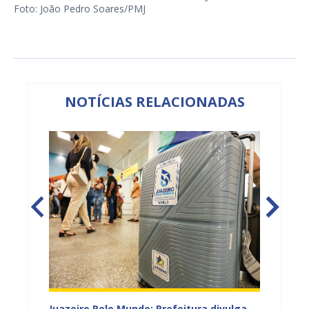
Foto: João Pedro Soares/PMJ
NOTÍCIAS RELACIONADAS
EB e
Juazeiro Pelo Mundo: Prefeitura divulga
Juazeir