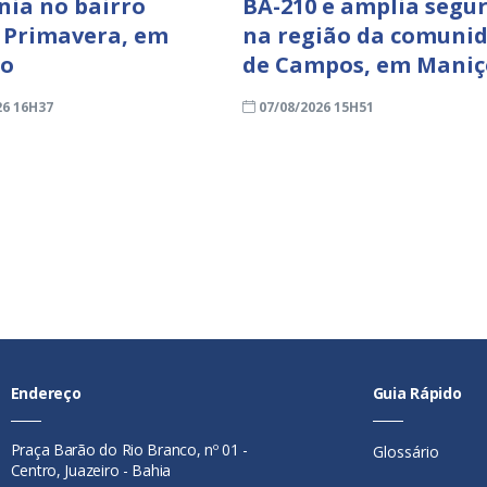
nia no bairro
BA-210 e amplia segu
 Primavera, em
na região da comuni
ro
de Campos, em Mani
26 16H37
07/08/2026 15H51
Endereço
Guia Rápido
Praça Barão do Rio Branco, nº 01 -
Glossário
Centro, Juazeiro - Bahia