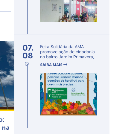
07.
Feira Solidária da AMA
promove ação de cidadania
08
no bairro Jardim Primavera,
em Ju...
SAIBA MAIS
o:
a na