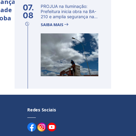
rança
07.
PROJUA na Iluminação:
dade
Prefeitura inicia obra na BA-
08
çoba
210 e amplia segurança na
regi�...
SAIBA MAIS
Redes Sociais