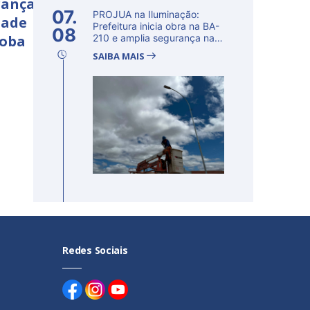
rança
07.
PROJUA na Iluminação:
dade
Prefeitura inicia obra na BA-
08
çoba
210 e amplia segurança na
regi�...
SAIBA MAIS
Redes Sociais