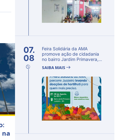
07.
Feira Solidária da AMA
promove ação de cidadania
08
no bairro Jardim Primavera,
em Ju...
SAIBA MAIS
o:
a na