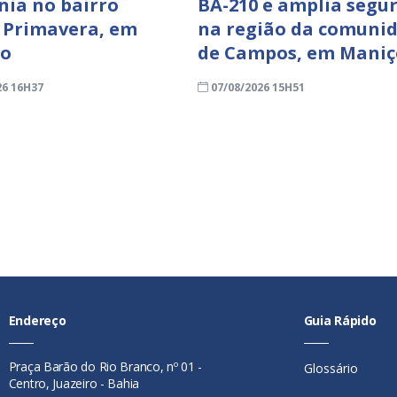
nia no bairro
BA-210 e amplia segu
 Primavera, em
na região da comuni
ro
de Campos, em Mani
26 16H37
07/08/2026 15H51
Endereço
Guia Rápido
Praça Barão do Rio Branco, nº 01 -
Glossário
Centro, Juazeiro - Bahia