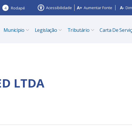
Acessibilidade
Aumentar Fonte
Dim
4
Rodapé
Município
Legislação
Tributário
Carta De Servi
ED LTDA