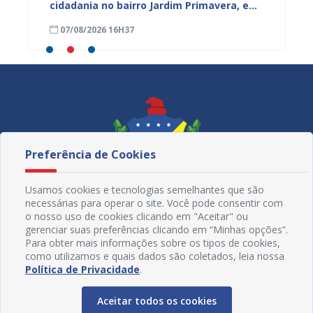
cidadania no bairro Jardim Primavera, em
obra n
Juazeiro
região
07/08/2026 16H37
07/08
Maniç
Preferência de Cookies
Usamos cookies e tecnologias semelhantes que são
necessárias para operar o site. Você pode consentir com
o nosso uso de cookies clicando em "Aceitar" ou
gerenciar suas preferências clicando em “Minhas opções”.
Para obter mais informações sobre os tipos de cookies,
como utilizamos e quais dados são coletados, leia nossa
Redes Sociais
Política de Privacidade
.
Aceitar todos os cookies