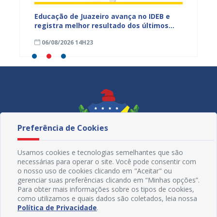
s,
Educação de Juazeiro avança no IDEB e
Juazeir
vantes
registra melhor resultado dos últimos
fortal
quatro anos
humano
06/08/2026 14H23
06/08
Preferência de Cookies
Usamos cookies e tecnologias semelhantes que são
necessárias para operar o site. Você pode consentir com
o nosso uso de cookies clicando em "Aceitar" ou
gerenciar suas preferências clicando em “Minhas opções”.
Para obter mais informações sobre os tipos de cookies,
como utilizamos e quais dados são coletados, leia nossa
Redes Sociais
Política de Privacidade
.