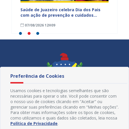
tro do
Saúde de Juazeiro celebra Dia dos Pais
Prefeit
ara
com ação de prevenção e cuidados
Ciclís
voltados à saúde do homem
Pais n
07/08/2026 12H09
07/08
Preferência de Cookies
Usamos cookies e tecnologias semelhantes que são
necessárias para operar o site. Você pode consentir com
o nosso uso de cookies clicando em "Aceitar" ou
gerenciar suas preferências clicando em “Minhas opções”.
Para obter mais informações sobre os tipos de cookies,
como utilizamos e quais dados são coletados, leia nossa
Redes Sociais
Política de Privacidade
.