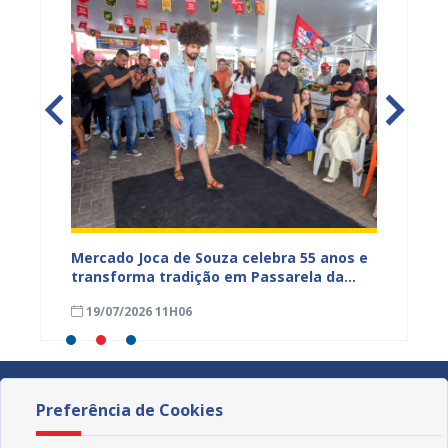
Mercado Joca de Souza celebra 55 anos e
Prefei
transforma tradição em Passarela da
para a
inhões
Moda para valorizar o comércio popular
acesso
19/07/2026 11H06
17/07
de Juazeiro
Preferência de Cookies