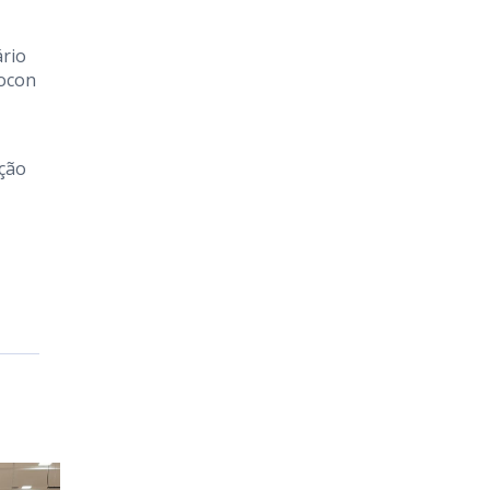
ário
rocon
nção