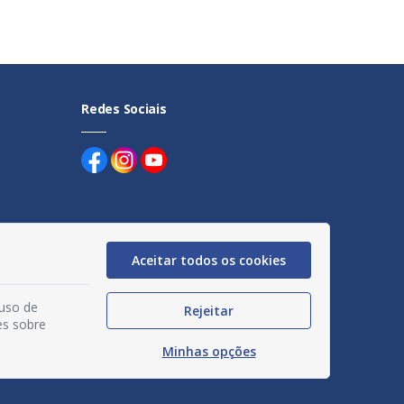
Redes Sociais
Aceitar todos os cookies
uentes
egação
 uso de
Rejeitar
es sobre
acidade
Minhas opções