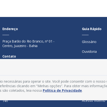
Endereço
Guia Rápido
Praça Barão do Rio Branco, nº 01 -
Glossário
Centro, Juazeiro - Bahia
Ouvidoria
Contato
Mapa do Site
Telefone:
74 98846-0016
Perguntas Freq
Email:
ouvidoria@juazeiro.ba.gov.br
Manual de Nav
o necessárias para operar o site. Você pode consentir com o nosso
Horário De Funcionamento
preferências clicando em “Minhas opções”. Para obter mais informaçõ
s são coletados, leia nossa
Política de Privacidade
.
Política de Priv
Segunda a sexta-feira, das 08h às
Acesso Interno
14h