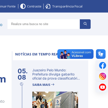
inuir Fonte
Contraste
Transparência Fiscal
ço
NOTÍCIAS EM TEMPO REAL
05.
Juazeiro Pelo Mundo:
om
Prefeitura divulga gabarito
08
oficial da prova classificatória
ne...
SAIBA MAIS
nto