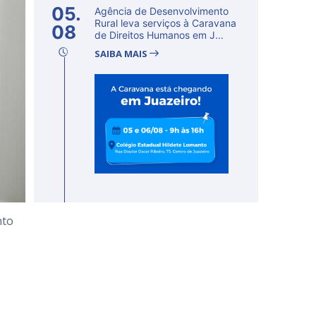
05.
Agência de Desenvolvimento
Rural leva serviços à Caravana
08
de Direitos Humanos em J...
SAIBA MAIS
nto