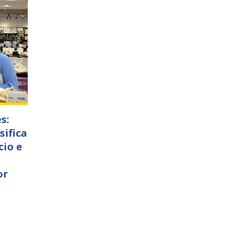
s:
sifica
cio e
or