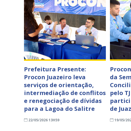
Prefeitura Presente:
Procon
Procon Juazeiro leva
da Sem
serviços de orientação,
Concil
intermediação de conflitos
pelo T
e renegociação de dívidas
partic
para a Lagoa do Salitre
de Jua
22/05/2026 13H59
19/05/20