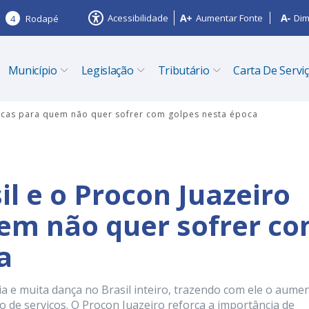
Acessibilidade
Aumentar Fonte
Dim
4
Rodapé
Município
Legislação
Tributário
Carta De Servi
 dicas para quem não quer sofrer com golpes nesta época
il e o Procon Juazeiro
uem não quer sofrer c
a
ia e muita dança no Brasil inteiro, trazendo com ele o aume
de serviços. O Procon Juazeiro reforça a importância de