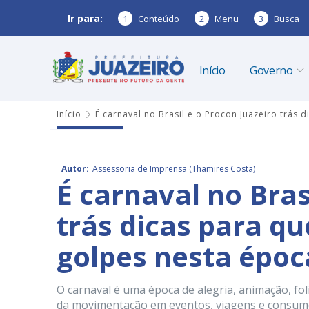
Ir para:
1
Conteúdo
2
Menu
3
Busca
Início
Governo
Início
É carnaval no Brasil e o Procon Juazeiro trás
Autor:
Assessoria de Imprensa (Thamires Costa)
É carnaval no Bras
trás dicas para q
golpes nesta époc
O carnaval é uma época de alegria, animação, fol
da movimentação em eventos, viagens e consumo 