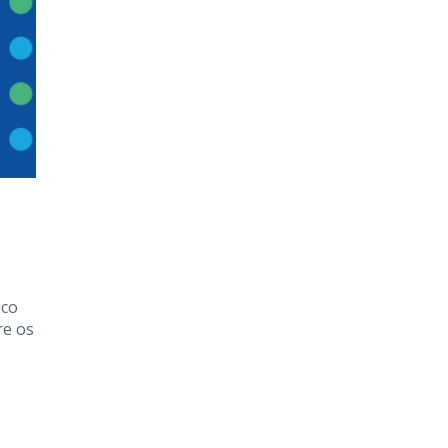
ico
re os