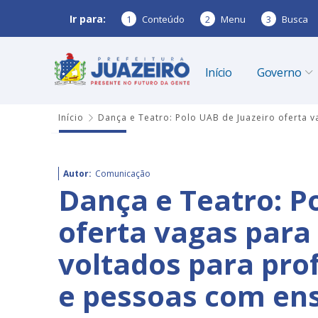
Ir para:
1
Conteúdo
2
Menu
3
Busca
Início
Governo
Início
Dança e Teatro: Polo UAB de Juazeiro oferta 
Autor:
Comunicação
Dança e Teatro: P
oferta vagas para 
voltados para pro
e pessoas com en