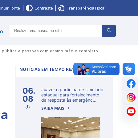
inuir Fonte
Contraste
Transparência Fiscal
ço
de pública e pessoas com ensino médio completo
NOTÍCIAS EM TEMPO REAL
06.
Juazeiro participa de simulado
estadual para fortalecimento
08
da resposta às emergênc...
SAIBA MAIS
ca