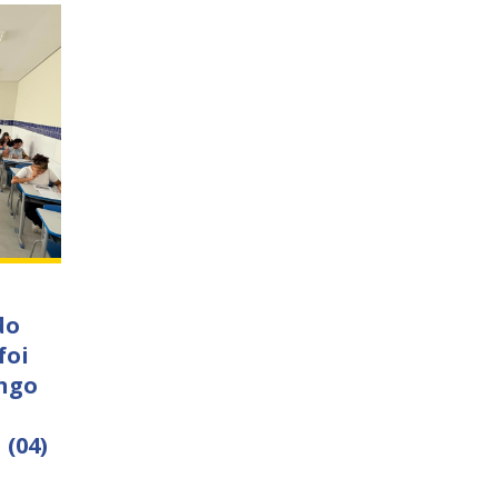
do
foi
ngo
 (04)