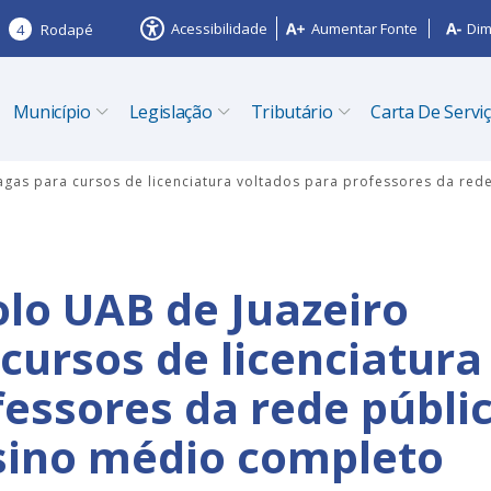
Acessibilidade
Aumentar Fonte
Dim
4
Rodapé
Município
Legislação
Tributário
Carta De Servi
vagas para cursos de licenciatura voltados para professores da re
olo UAB de Juazeiro
cursos de licenciatura
fessores da rede públi
sino médio completo