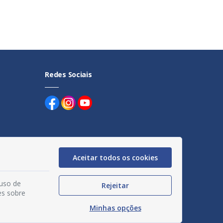
Redes Sociais
Aceitar todos os cookies
uentes
egação
 uso de
Rejeitar
es sobre
acidade
Minhas opções