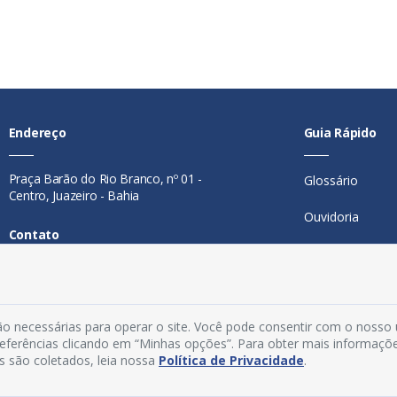
Endereço
Guia Rápido
Praça Barão do Rio Branco, nº 01 -
Glossário
Centro, Juazeiro - Bahia
Ouvidoria
Contato
Mapa do Site
Telefone:
74 98846-0016
Perguntas Freq
Email:
ouvidoria@juazeiro.ba.gov.br
Manual de Nav
o necessárias para operar o site. Você pode consentir com o nosso
Horário De Funcionamento
preferências clicando em “Minhas opções”. Para obter mais informaçõ
s são coletados, leia nossa
Política de Privacidade
.
Política de Priv
Segunda a sexta-feira, das 08h às