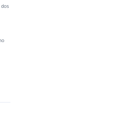
 dos
no