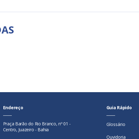
DAS
Endereço
Guia Rápido
Praça Barão do Rio Branco, nº 01 -
Glossário
Centro, Juazeiro - Bahia
Ouvidoria