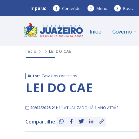
Ir para:
1
Conteúdo
2
Menu
3
Busca
Início
Governo
Início
LEI DO CAE
Autor:
Casa dos conselhos
LEI DO CAE
20/02/2025 21H11
ATUALIZADO HÁ 1 ANO ATRÁS
Compartilhe: