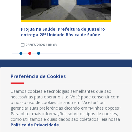
rcam
ProJua na Saúde: Prefeitura de Juazeiro
Juazei
azeiro
entrega 28ª Unidade Básica de Saúde
Baiano 
requalificada e amplia investimentos na
inscri
28/07/2026 10H43
25/07
Atenção Primária
Preferência de Cookies
Usamos cookies e tecnologias semelhantes que são
necessárias para operar o site. Você pode consentir com
o nosso uso de cookies clicando em "Aceitar" ou
gerenciar suas preferências clicando em “Minhas opções”.
Para obter mais informações sobre os tipos de cookies,
como utilizamos e quais dados são coletados, leia nossa
Política de Privacidade
.