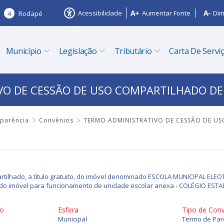
Acessibilidade
Aumentar Fonte
Dim
4
Rodapé
Município
Legislação
Tributário
Carta De Servi
O DE CESSÃO DE USO COMPARTILHADO DE
sparência
Convênios
TERMO ADMINISTRATIVO DE CESSÃO DE US
tilhado, a título gratuito, do imóvel denominado ESCOLA MUNICIPAL ELE
ão do imóvel para funcionamento de unidade escolar anexa - COLÉGIO ES
io
Esfera
Tipo de Con
Municipal
Termo de Par