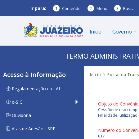
Ir para:
1
Conteúdo
2
Menu
3
Busca
Início
Governo
TERMO ADMINISTRATIV
Acesso à Informação
Início
Portal da Tran
Regulamentação da LAI
e-SIC
Objeto do Convênio
Cessão de uso compar
Ouvidoria
Finalidade: utilizaç
Atas de Adesão - SRP
Número do Convên
017