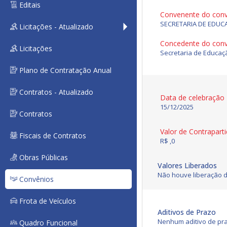
Editais
Convenente do con
SECRETARIA DE EDUC
Licitações - Atualizado
Concedente do con
Licitações
Secretaria de Educaç
Plano de Contratação Anual
Contratos - Atualizado
Data de celebração
15/12/2025
Contratos
Valor de Contrapart
Fiscais de Contratos
R$ ,0
Obras Públicas
Valores Liberados
Não houve liberação d
Convênios
Frota de Veículos
Aditivos de Prazo
Nenhum aditivo de pra
Quadro Funcional