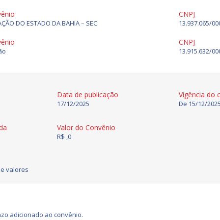
vênio
CNPJ
AÇÃO DO ESTADO DA BAHIA – SEC
13.937.065/00
vênio
CNPJ
ão
13.915.632/00
Data de publicação
Vigência do 
17/12/2025
De 15/12/2025
ida
Valor do Convênio
R$ ,0
e valores
zo adicionado ao convênio.