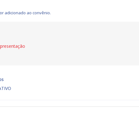
or adicionado ao convênio.
apresentação
os
ATIVO