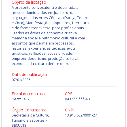
Objeto da licitação
A presente convocatória é destinada a
artistas domiciliados em Juazeiro, das
linguagens das Artes Cênicas (Dança, Teatro
e Circo), Manifestações populares, Literatura
e de forma transversal para profissionais
ligados as áreas da economia criativa,
memória social e patrimônio cultural e com
assuntos que permeiam processos,
histórias, experiências técnicas e/ou
artísticas, reflexões, acessibilidade,
empreendedorismo, produção cultural,
economia da cultura dentre outros.
Data de publicação
07/01/2026
Fiscal do contrato
CPF
Hertz Felix
043.***.***-40
Órgao Contratante
CNPJ
Secretaria de Cultura,
13.915.632/0001-27
Turismo e Esportes –
SECULTE