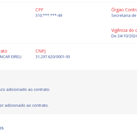
CPF
Órgao Contr
310.***.***-49
Secretaria d
Vigência do 
De 24/10/2024
rato
CNPJ
NCAR EIRELI
31.297.620/0001-93
zo adicionado ao contrato.
or adicionado ao contrato.
os