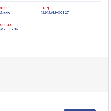
atante
CNPJ
e Saúde
13.915.632/0001-27
contrato
 a 23/10/2025