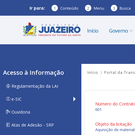
Ir para:
1
Conteúdo
2
Menu
3
Busca
Início
Governo
Acesso à Informação
Início
Portal da Tran
Regulamentação da LAI
e-SIC
Número do Contrat
601
Ouvidoria
Objeto da licitação
Atas de Adesão - SRP
Aquisição de materia