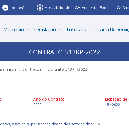
Acessibilidade
Aumentar Fonte
Dim
4
Rodapé
Município
Legislação
Tributário
Carta De Servi
CONTRATO 513RP-2022
sparência
Contratos
Contrato 513RP-2022
o
Ano do Contrato
Licitação de
2022
18 / 2022
ntos, a fim de suprir necessidades dos setores da SESAU.