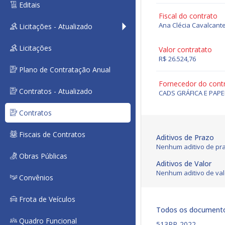
Editais
Fiscal do contrato
Ana Clécia Cavalcant
Licitações - Atualizado
Licitações
Valor contratato
R$ 26.524,76
Plano de Contratação Anual
Fornecedor do cont
Contratos - Atualizado
CADS GRÁFICA E PAPE
Contratos
Fiscais de Contratos
Aditivos de Prazo
Nenhum aditivo de pra
Obras Públicas
Aditivos de Valor
Nenhum aditivo de val
Convênios
Frota de Veículos
Todos os document
Quadro Funcional
513RP-2022