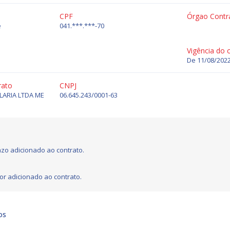
CPF
Órgao Contr
e
041.***.***-70
Vigência do 
De 11/08/2022
rato
CNPJ
LARIA LTDA ME
06.645.243/0001-63
zo adicionado ao contrato.
or adicionado ao contrato.
os