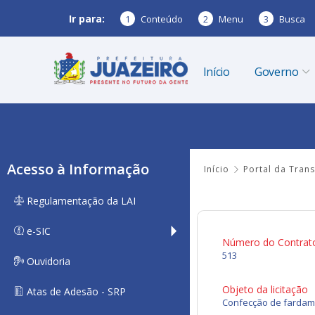
Ir para:
1
Conteúdo
2
Menu
3
Busca
Início
Governo
Acesso à Informação
Início
Portal da Tran
Regulamentação da LAI
e-SIC
Número do Contrat
513
Ouvidoria
Objeto da licitação
Atas de Adesão - SRP
Confecção de fardame