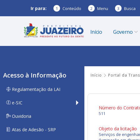
Ir para:
1
Conteúdo
2
Menu
3
Busca
Início
Governo
Acesso à Informação
Início
Portal da Tran
Regulamentação da LAI
e-SIC
Número do Contrat
511
Ouvidoria
Objeto da licitação
Atas de Adesão - SRP
Serviços de engenhari