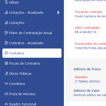
iluminação em diverso
Editais
Fiscal do contrato
Licitações - Atualizado
Paulo Santana de And
Licitações
Valor contratato
R$ 4.346.867,16
Plano de Contratação Anual
Contratos - Atualizado
Fornecedor do cont
CONSTRUTORA ANCAR
Contratos
Fiscais de Contratos
Aditivos de Prazo
Obras Públicas
Número
2º TERMO ADITIVO
Convênios
Aditivos de Valor
Frota de Veículos
Nenhum aditivo de val
Quadro Funcional