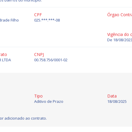
s bairros do município.
CPF
Órgao Contr
rade Filho
025.***.***-08
Vigência do 
De 18/08/2023
rato
CNPJ
 LTDA
00.758.756/0001-02
Tipo
Data
Aditivo de Prazo
18/08/2025
or adicionado ao contrato.