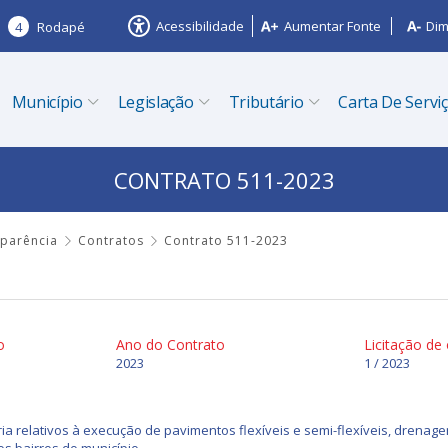
Acessibilidade
Aumentar Fonte
Dim
4
Rodapé
Município
Legislação
Tributário
Carta De Servi
CONTRATO 511-2023
sparência
Contratos
Contrato 511-2023
o
Ano do Contrato
Licitação de
2023
1 / 2023
a relativos à execução de pavimentos flexíveis e semi-flexíveis, drenage