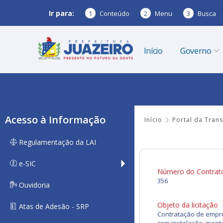
Ir para:
1
Conteúdo
2
Menu
3
Busca
Início
Governo
Acesso à Informação
Início
Portal da Tran
Regulamentação da LAI
e-SIC
Número do Contrat
356
Ouvidoria
Objeto da licitação
Atas de Adesão - SRP
Contratação de empre