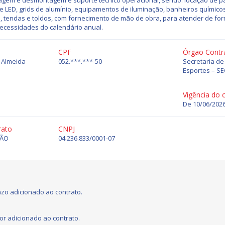
agem e desmontagem e suporte técnico operacional, sendo: locação de pa
e LED, grids de alumínio, equipamentos de iluminação, banheiros químico
 tendas e toldos, com fornecimento de mão de obra, para atender de form
necessidades do calendário anual.
CPF
Órgao Contr
s Almeida
052.***.***-50
Secretaria de
Esportes – S
Vigência do 
De 10/06/2026
rato
CNPJ
ÇÃO
04.236.833/0001-07
zo adicionado ao contrato.
or adicionado ao contrato.