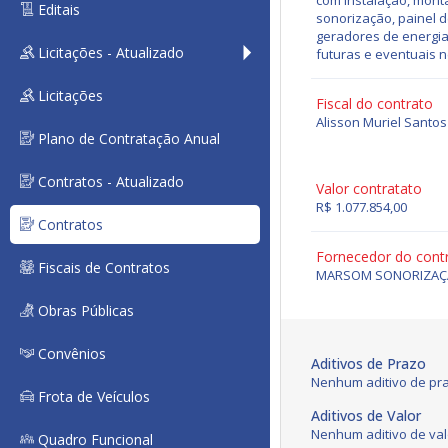
com instalação, mont
Editais
sonorização, painel d
geradores de energia,
Licitações - Atualizado
futuras e eventuais 
Licitações
Fiscal do contrato
Alisson Muriel Santo
Plano de Contratação Anual
Contratos - Atualizado
Valor contratato
R$ 1.077.854,00
Contratos
Fornecedor do cont
Fiscais de Contratos
MARSOM SONORIZA
Obras Públicas
Convênios
Aditivos de Prazo
Nenhum aditivo de pra
Frota de Veículos
Aditivos de Valor
Nenhum aditivo de val
Quadro Funcional