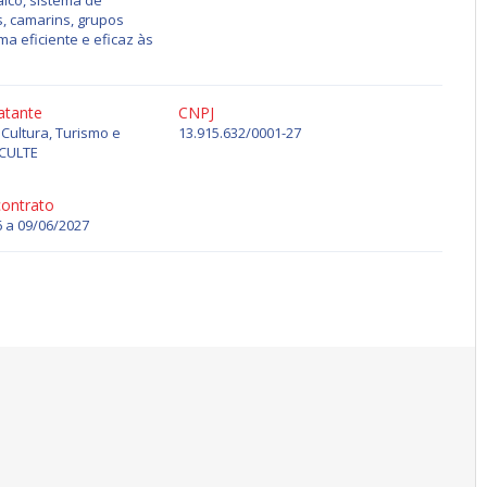
lco, sistema de
s, camarins, grupos
a eficiente e eficaz às
atante
CNPJ
 Cultura, Turismo e
13.915.632/0001-27
ECULTE
contrato
 a 09/06/2027