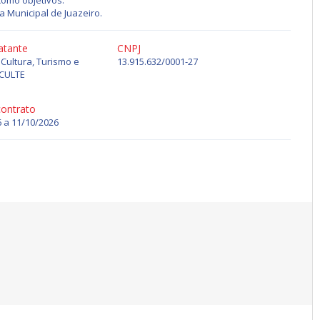
como objetivos:
a Municipal de Juazeiro.
atante
CNPJ
 Cultura, Turismo e
13.915.632/0001-27
ECULTE
contrato
 a 11/10/2026