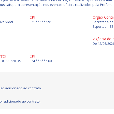
de Juazeiro através da Secretaria de Cultura, Turismo e Esportes que tem 
usicais para apresentação nos eventos oficiais realizados pela Prefeitur
CPF
Órgao Contr
lva Vidal
621.***.***-91
Secretaria de
Esportes – S
Vigência do 
De 12/06/2026
rato
CPF
A DOS SANTOS
024.***.***-60
zo adicionado ao contrato.
or adicionado ao contrato.