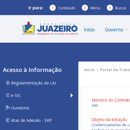
Ir para:
1
Conteúdo
2
Menu
3
Busca
Início
Governo
Acesso à Informação
Início
Portal da Tran
Regulamentação da LAI
e-SIC
Número do Contrat
343
Ouvidoria
Objeto da licitação
Atas de Adesão - SRP
Credenciamento de ca