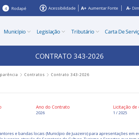
Acessibilidade
Aumentar Fonte
Dim
4
Rodapé
Município
Legislação
Tributário
Carta De Servi
CONTRATO 343-2026
sparência
Contratos
Contrato 343-2026
o
Ano do Contrato
Licitação de
2026
1 / 2025
ntores e bandas locais (Município de Juazeiro) para apresentações em ev