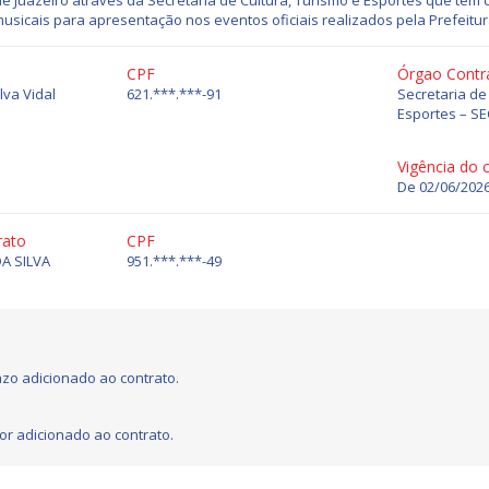
de Juazeiro através da Secretaria de Cultura, Turismo e Esportes que tem 
usicais para apresentação nos eventos oficiais realizados pela Prefeitur
CPF
Órgao Contr
lva Vidal
621.***.***-91
Secretaria de
Esportes – S
Vigência do 
De 02/06/2026
rato
CPF
A SILVA
951.***.***-49
zo adicionado ao contrato.
or adicionado ao contrato.