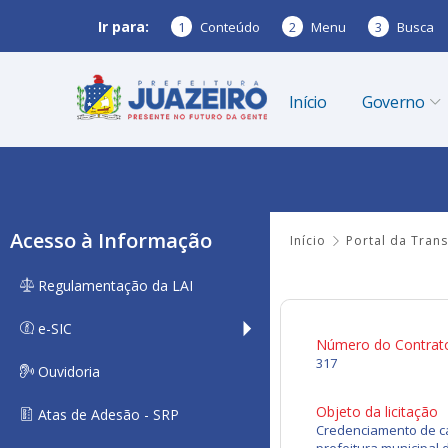
Ir para:
1
Conteúdo
2
Menu
3
Busca
Início
Governo
Acesso à Informação
Início
Portal da Tran
Regulamentação da LAI
e-SIC
Número do Contrat
317
Ouvidoria
Objeto da licitação
Atas de Adesão - SRP
Credenciamento de ca