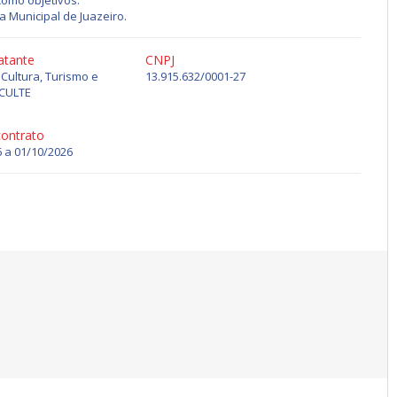
como objetivos:
a Municipal de Juazeiro.
atante
CNPJ
 Cultura, Turismo e
13.915.632/0001-27
ECULTE
contrato
 a 01/10/2026