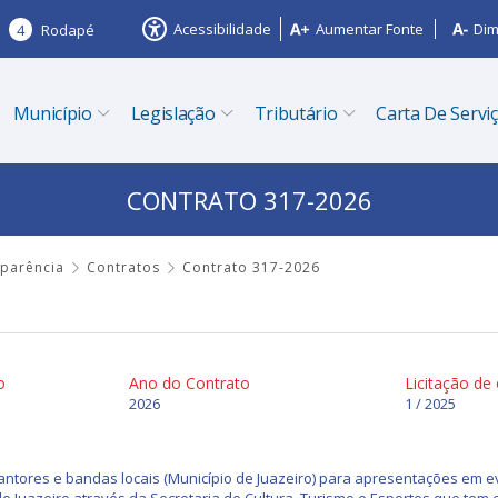
Acessibilidade
Aumentar Fonte
Dim
4
Rodapé
Município
Legislação
Tributário
Carta De Servi
CONTRATO 317-2026
sparência
Contratos
Contrato 317-2026
o
Ano do Contrato
Licitação de
2026
1 / 2025
ntores e bandas locais (Município de Juazeiro) para apresentações em ev