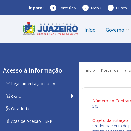
Ir para:
1
Conteúdo
2
Menu
3
Busca
Início
Governo
Acesso à Informação
Início
Portal da Tran
Regulamentação da LAI
e-SIC
Número do Contrat
313
Ouvidoria
Objeto da licitação
Atas de Adesão - SRP
Credenciamento de pe