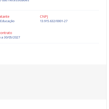
nto das necessidades
atante
CNPJ
e Educação
13.915.632/0001-27
contrato
 a 30/05/2027