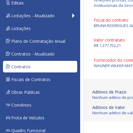
refeições prontas, c
Editais
institucionais da Sec
Licitações - Atualizado
Fiscal do contrato
BRUNA RODRIGUES A
Licitações
Valor contratato
Plano de Contratação Anual
R$ 1.277.752,21
Contratos - Atualizado
Fornecedor do cont
WAGNER WILKER MAT
Contratos
Fiscais de Contratos
Aditivos de Prazo
Obras Públicas
Nenhum aditivo de pra
Convênios
Aditivos de Valor
Nenhum aditivo de val
Frota de Veículos
Quadro Funcional