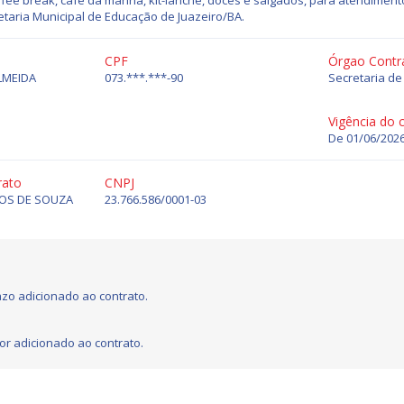
offee break, café da manhã, kit-lanche, doces e salgados, para atendime
retaria Municipal de Educação de Juazeiro/BA.
CPF
Órgao Contr
LMEIDA
073.***.***-90
Secretaria d
Vigência do 
De 01/06/2026
rato
CNPJ
OS DE SOUZA
23.766.586/0001-03
zo adicionado ao contrato.
or adicionado ao contrato.