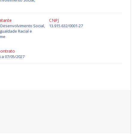
nvolvimento Social,
atante
CNPJ
 Desenvolvimento Social,
13.915.632/0001-27
Igualdade Racial e
ome
contrato
 a 07/05/2027