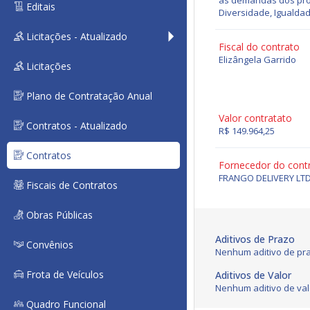
às demandas dos prog
Editais
Diversidade, Igualda
Licitações - Atualizado
Fiscal do contrato
Elizângela Garrido
Licitações
Plano de Contratação Anual
Valor contratato
Contratos - Atualizado
R$ 149.964,25
Contratos
Fornecedor do cont
FRANGO DELIVERY LT
Fiscais de Contratos
Obras Públicas
Aditivos de Prazo
Convênios
Nenhum aditivo de pra
Frota de Veículos
Aditivos de Valor
Nenhum aditivo de val
Quadro Funcional