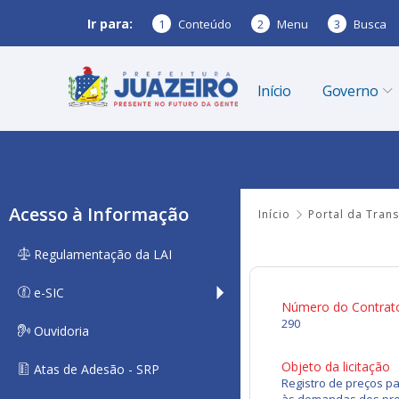
Ir para:
1
Conteúdo
2
Menu
3
Busca
Início
Governo
Acesso à Informação
Início
Portal da Tran
Regulamentação da LAI
e-SIC
Número do Contrat
290
Ouvidoria
Objeto da licitação
Atas de Adesão - SRP
Registro de preços p