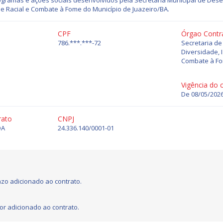
ramas e ações sociais desenvolvidos pela Secretaria Municipal de Dese
de Racial e Combate à Fome do Município de Juazeiro/BA.
CPF
Órgao Contr
786.***.***-72
Secretaria de
Diversidade, 
Combate à F
Vigência do 
De 08/05/2026
rato
CNPJ
DA
24.336.140/0001-01
zo adicionado ao contrato.
or adicionado ao contrato.