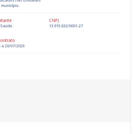
tilizados nas Unidades
 município.
atante
CNPJ
e Saúde
13.915.632/0001-27
contrato
 a 20/07/2026