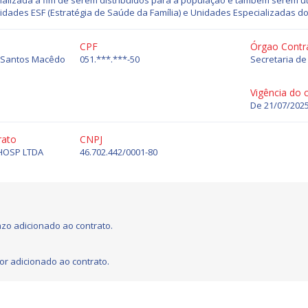
ializada a fim de serem distribuídos para a população e também serem u
dades ESF (Estratégia de Saúde da Família) e Unidades Especializadas do
CPF
Órgao Contr
s Santos Macêdo
051.***.***-50
Secretaria d
Vigência do 
De 21/07/2025
rato
CNPJ
HOSP LTDA
46.702.442/0001-80
zo adicionado ao contrato.
or adicionado ao contrato.