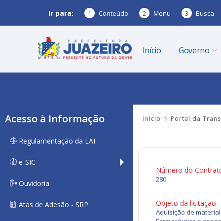
Ir para:
1
Conteúdo
2
Menu
3
Busca
Início
Governo
Acesso à Informação
Início
Portal da Tran
Regulamentação da LAI
e-SIC
Número do Contrat
280
Ouvidoria
Objeto da licitação
Atas de Adesão - SRP
Aquisição de materia