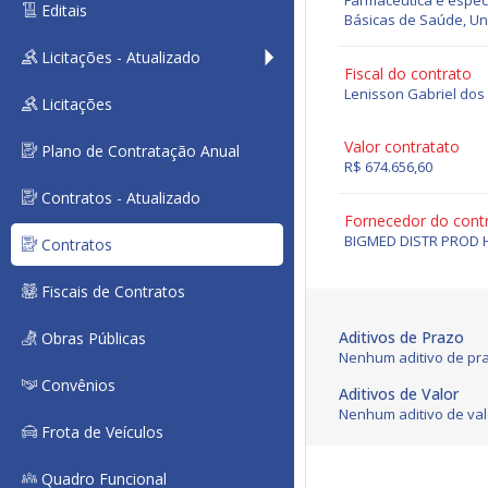
Farmacêutica e espec
Editais
Básicas de Saúde, Uni
Licitações - Atualizado
Fiscal do contrato
Lenisson Gabriel do
Licitações
Valor contratato
Plano de Contratação Anual
R$ 674.656,60
Contratos - Atualizado
Fornecedor do cont
BIGMED DISTR PROD 
Contratos
Fiscais de Contratos
Aditivos de Prazo
Obras Públicas
Nenhum aditivo de pra
Convênios
Aditivos de Valor
Nenhum aditivo de val
Frota de Veículos
Quadro Funcional