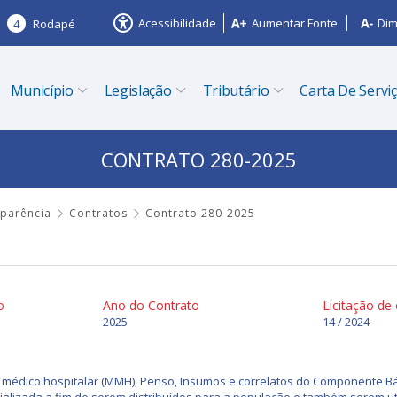
Acessibilidade
Aumentar Fonte
Dim
4
Rodapé
Município
Legislação
Tributário
Carta De Servi
CONTRATO 280-2025
sparência
Contratos
Contrato 280-2025
o
Ano do Contrato
Licitação de
2025
14 / 2024
l médico hospitalar (MMH), Penso, Insumos e correlatos do Componente Bá