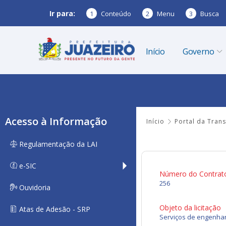
Ir para:
1
Conteúdo
2
Menu
3
Busca
Início
Governo
Acesso à Informação
Início
Portal da Tran
Regulamentação da LAI
e-SIC
Número do Contrat
256
Ouvidoria
Objeto da licitação
Atas de Adesão - SRP
Serviços de engenhar