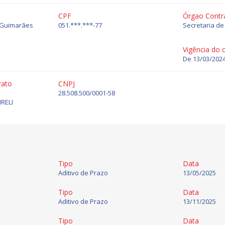
CPF
Órgao Contr
a Guimarães
051.***.***-77
Secretaria d
Vigência do 
De 13/03/2024
rato
CNPJ
28.508.500/0001-58
RELI
Tipo
Data
Aditivo de Prazo
13/05/2025
Tipo
Data
Aditivo de Prazo
13/11/2025
Tipo
Data