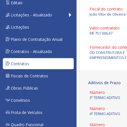
Editais
Fiscal do contrato
João Vitor de Oliveir
Licitações - Atualizado
Licitações
Valor contratato
R$ 751.006,67
Plano de Contratação Anual
Fornecedor do cont
Contratos - Atualizado
OD CONSTRUTORA E
EMPREENDIMENTOS EI
Contratos
Fiscais de Contratos
Aditivos de Prazo
Obras Públicas
Número
3º TERMO ADITIVO
Convênios
Número
Frota de Veículos
4º TERMO ADITIVO
Quadro Funcional
Número