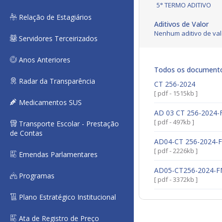
5° TERMO ADITIVO
Relação de Estagiários
Aditivos de Valor
Nenhum aditivo de val
Servidores Terceirizados
Anos Anteriores
Todos os document
Radar da Transparência
CT 256-2024
[ pdf - 1515kb ]
Medicamentos SUS
AD 03 CT 256-2024
[ pdf - 497kb ]
Transporte Escolar - Prestação
de Contas
AD04-CT 256-2024-
[ pdf - 2226kb ]
Emendas Parlamentares
AD05-CT256-2024-
Programas
[ pdf - 3372kb ]
Plano Estratégico Institucional
Ata de Registro de Preço