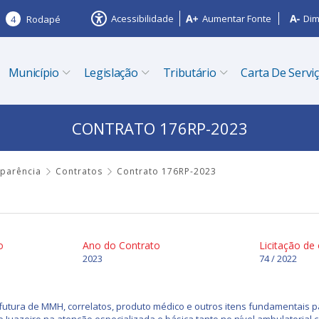
Acessibilidade
Aumentar Fonte
Dim
4
Rodapé
Município
Legislação
Tributário
Carta De Servi
CONTRATO 176RP-2023
sparência
Contratos
Contrato 176RP-2023
o
Ano do Contrato
Licitação de
2023
74 / 2022
futura de MMH, correlatos, produto médico e outros itens fundamentais p