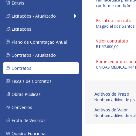
farmacêutica plena de
Editais
conforme condições, 
Licitações - Atualizado
Fiscal do contrato
Magadiel dos Santos
Licitações
Valor contratato
Plano de Contratação Anual
R$ 57.600,00
Contratos - Atualizado
Fornecedor do cont
UNIDAS MEDICAL IMP 
Contratos
Fiscais de Contratos
Aditivos de Prazo
Obras Públicas
Nenhum aditivo de pra
Convênios
Aditivos de Valor
Nenhum aditivo de val
Frota de Veículos
Quadro Funcional