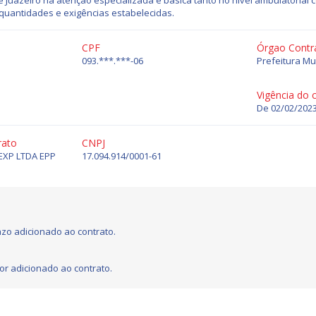
 Juazeiro na atenção especializada e básica tanto no nível ambulatorial c
quantidades e exigências estabelecidas.
CPF
Órgao Contr
093.***.***-06
Prefeitura Mu
Vigência do 
De 02/02/2023
rato
CNPJ
EXP LTDA EPP
17.094.914/0001-61
zo adicionado ao contrato.
or adicionado ao contrato.