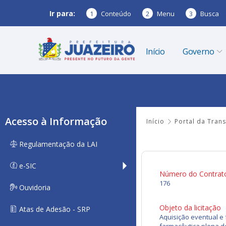
Ir para:
1
Conteúdo
2
Menu
3
Busca
Início
Governo
Acesso à Informação
Início
Portal da Tran
Regulamentação da LAI
e-SIC
Número do Contrat
176
Ouvidoria
Objeto da licitação
Atas de Adesão - SRP
Aquisição eventual e 