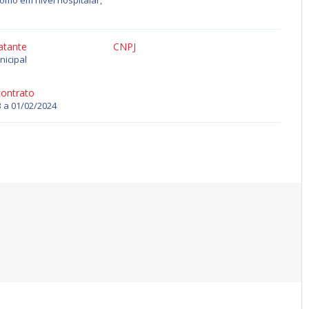
omo em nível hospitalar,
atante
CNPJ
nicipal
contrato
 a 01/02/2024