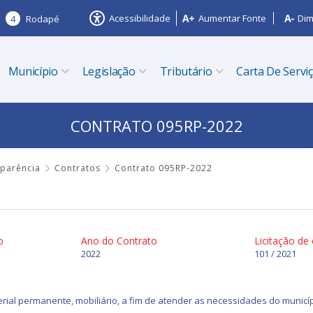
Acessibilidade
Aumentar Fonte
Dim
4
Rodapé
Município
Legislação
Tributário
Carta De Servi
CONTRATO 095RP-2022
sparência
Contratos
Contrato 095RP-2022
o
Ano do Contrato
Licitação de
2022
101 / 2021
ial permanente, mobiliário, a fim de atender as necessidades do municíp