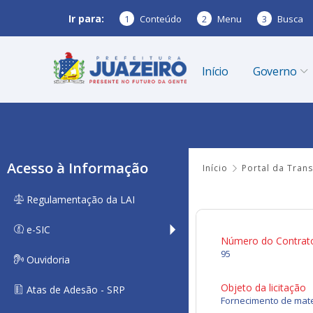
Ir para:
1
Conteúdo
2
Menu
3
Busca
Início
Governo
Acesso à Informação
Início
Portal da Tran
Regulamentação da LAI
e-SIC
Número do Contrat
95
Ouvidoria
Objeto da licitação
Atas de Adesão - SRP
Fornecimento de mater