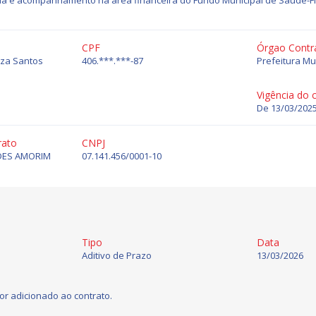
ria e acompanhamento na área financeira do Fundo Municipal de Saúde-F
CPF
Órgao Contr
uza Santos
406.***.***-87
Prefeitura Mu
Vigência do 
De 13/03/2025
rato
CNPJ
DES AMORIM
07.141.456/0001-10
Tipo
Data
Aditivo de Prazo
13/03/2026
or adicionado ao contrato.