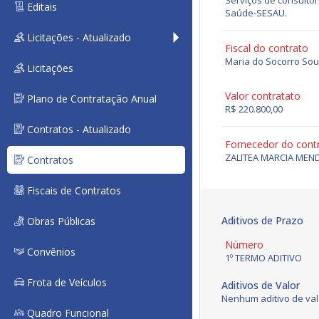
Serviços de consulto
Editais
Saúde-SESAU.
Licitações - Atualizado
Fiscal do contrato
Maria do Socorro So
Licitações
Valor contratato
Plano de Contratação Anual
R$ 220.800,00
Contratos - Atualizado
Fornecedor do cont
ZALITEA MARCIA MEN
Contratos
Fiscais de Contratos
Aditivos de Prazo
Obras Públicas
Número
Convênios
1º TERMO ADITIVO
Frota de Veículos
Aditivos de Valor
Nenhum aditivo de val
Quadro Funcional