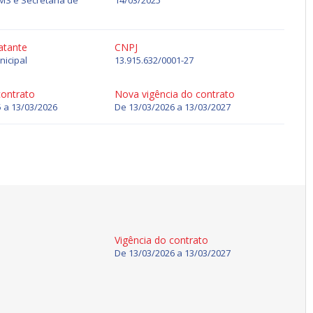
MS e Secretaria de
14/03/2025
atante
CNPJ
nicipal
13.915.632/0001-27
contrato
Nova vigência do contrato
 a 13/03/2026
De
13/03/2026
a
13/03/2027
Vigência do contrato
De
13/03/2026
a
13/03/2027