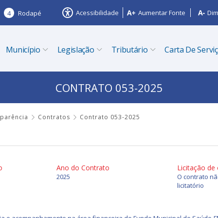
Acessibilidade
Aumentar Fonte
Dim
4
Rodapé
Município
Legislação
Tributário
Carta De Servi
CONTRATO 053-2025
sparência
Contratos
Contrato 053-2025
o
Ano do Contrato
Licitação de
2025
O contrato n
licitatório