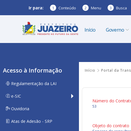
Ir para:
1
Conteúdo
2
Menu
3
Busca
Início
Governo
Acesso à Informação
Início
Portal da Tran
Regulamentação da LAI
e-SIC
Número do Contrat
53
Ouvidoria
Atas de Adesão - SRP
Objeto do contrato