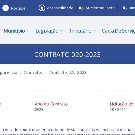
Acessibilidade
Aumentar Fonte
Dim
4
Rodapé
Município
Legislação
Tributário
Carta De Servi
CONTRATO 020-2023
sparência
Contratos
Contrato 020-2023
o
Ano do Contrato
Licitação de
2023
58 / 2022
ma de vídeo monitoramento urbano de vias públicas no município de Juaze