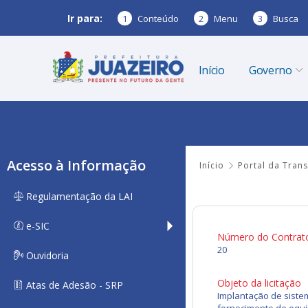
Ir para:
1
Conteúdo
2
Menu
3
Busca
Início
Governo
Acesso à Informação
Início
Portal da Tran
Regulamentação da LAI
e-SIC
Número do Contrat
20
Ouvidoria
Objeto da licitação
Atas de Adesão - SRP
Implantação de siste