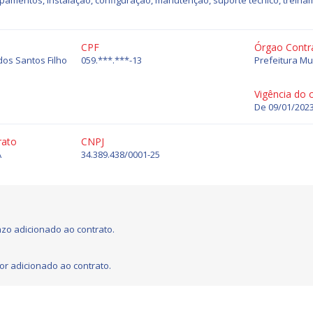
pamentos, instalação, configuração, manutenção, suporte técnico, trein
CPF
Órgao Contr
dos Santos Filho
059.***.***-13
Prefeitura Mu
Vigência do 
De 09/01/2023
rato
CNPJ
A
34.389.438/0001-25
zo adicionado ao contrato.
or adicionado ao contrato.