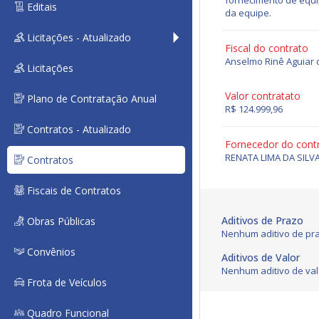
fornecimento de equi
Editais
da equipe.
Licitações - Atualizado
Fiscal do contrato
Anselmo Rinê Aguiar 
Licitações
Valor contratato
Plano de Contratação Anual
R$ 124.999,96
Contratos - Atualizado
Fornecedor do cont
RENATA LIMA DA SILV
Contratos
Fiscais de Contratos
Aditivos de Prazo
Obras Públicas
Nenhum aditivo de pra
Convênios
Aditivos de Valor
Nenhum aditivo de val
Frota de Veículos
Quadro Funcional