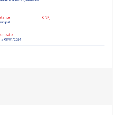
amento e aperfeiçoamento
atante
CNPJ
nicipal
contrato
 a 08/01/2024